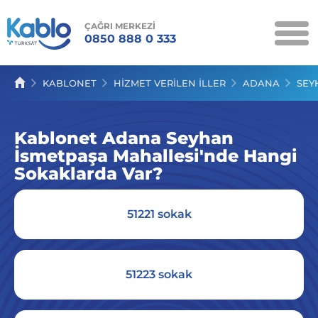
ÇAĞRI MERKEZİ
0850 888 0 333
KAMPANYALAR
KABLONET
HIZMET VERILEN İLLER
ADANA
SEY
KABLONET
Kablonet Adana Seyhan
KABLO TV
İsmetpaşa Mahallesi'nde Hangi
KABLOSES
Sokaklarda Var?
SERVİSLER
51221 sokak
İLETİŞİM
51223 sokak