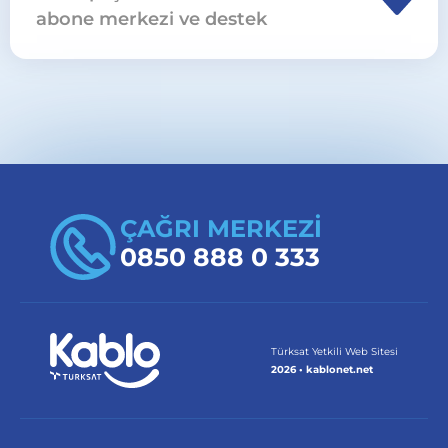
abone merkezi ve destek
Adana Seyhan İsmetpaşa Mahallesi için
abonelik, nakil ve cihaz işlemlerinde
abone
merkezleri
sayfasını ziyaret edebilir veya
0850
888 0 333
üzerinden başvuru yapabilirsiniz.
ÇAĞRI MERKEZİ
0850 888 0 333
Türksat Yetkili Web Sitesi
2026 • kablonet.net