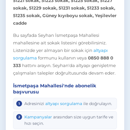
51221 sokak, 51223 sokak, 51225 sokak, 51227
sokak, 51229 sokak, 51231 sokak, 51233 sokak,
51235 sokak, Güney kıyıboyu sokak, Yeşilevler
cadde
Bu sayfada Seyhan İsmetpaşa Mahallesi
mahallesine ait sokak listesini görebilirsiniz.
Listenizde yer almayan bir sokak için
altyapı
sorgulama
formunu kullanın veya
0850 888 0
333
hattını arayın. Seyhan'da altyapı genişletme
çalışmaları talepler doğrultusunda devam eder.
İsmetpaşa Mahallesi'nde abonelik
başvurusu
Adresinizi
altyapı sorgulama
ile doğrulayın.
Kampanyalar
arasından size uygun tarife ve
hızı seçin.