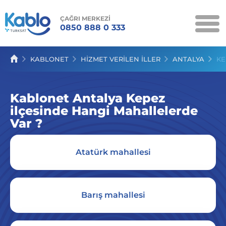
ÇAĞRI MERKEZİ
0850 888 0 333
KAMPANYALAR
KABLONET
HIZMET VERILEN İLLER
ANTALYA
KE
KABLONET
Kablonet Antalya Kepez
KABLO TV
ilçesinde Hangi Mahallelerde
KABLOSES
Var ?
SERVİSLER
Atatürk mahallesi
İLETİŞİM
Barış mahallesi