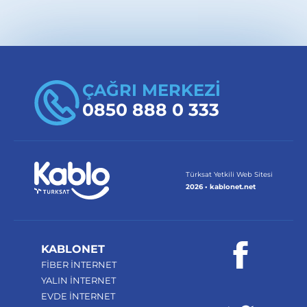
ve Kablo TV işlemleriniz için
abone merkezleri
sayfasından iletişim bilgilerine ulaşabilir veya
0850 888 0 333
hattını arayabilirsiniz. Teknik
destek için 0850 804 0 126’yı kullanabilirsiniz.
ÇAĞRI MERKEZİ
0850 888 0 333
Türksat Yetkili Web Sitesi
2026 • kablonet.net
KABLONET
FİBER İNTERNET
YALIN İNTERNET
EVDE İNTERNET