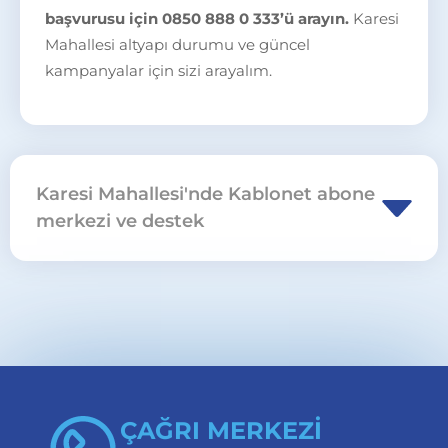
başvurusu için 0850 888 0 333’ü arayın.
Karesi
Mahallesi altyapı durumu ve güncel
kampanyalar için sizi arayalım.
Karesi Mahallesi'nde Kablonet abone
merkezi ve destek
Balıkesir Karesi Karesi Mahallesi için abonelik,
nakil ve cihaz işlemlerinde
abone merkezleri
sayfasını ziyaret edebilir veya
0850 888 0 333
üzerinden başvuru yapabilirsiniz.
ÇAĞRI MERKEZİ