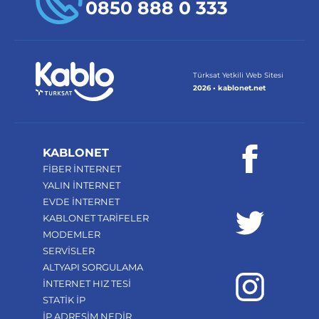
0850 888 0 333
Türksat Yetkili Web Sitesi
2026 • kablonet.net
KABLONET
FİBER İNTERNET
YALIN İNTERNET
EVDE İNTERNET
KABLONET TARİFELER
MODEMLER
SERVİSLER
ALTYAPI SORGULAMA
İNTERNET HIZ TESİ
STATİK İP
İP ADRESİM NEDİR