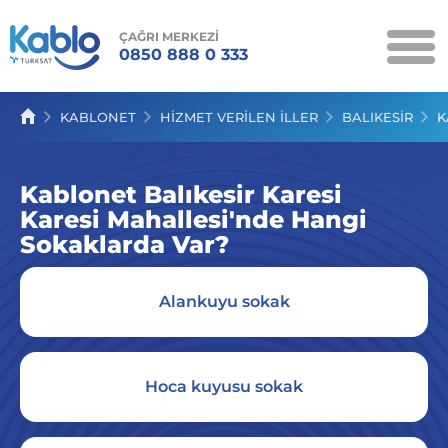
ÇAĞRI MERKEZİ
0850 888 0 333
KAMPANYALAR
KABLONET
HIZMET VERILEN İLLER
BALIKESİR
K
KABLONET
Kablonet Balıkesir Karesi
KABLO TV
Karesi Mahallesi'nde Hangi
KABLOSES
Sokaklarda Var?
SERVİSLER
Alankuyu sokak
İLETİŞİM
Hoca kuyusu sokak