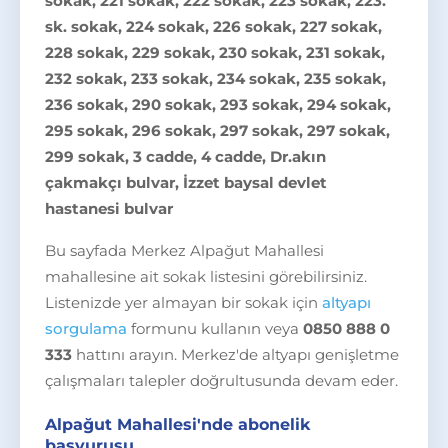
sokak, 221 sokak, 222 sokak, 223 sokak, 223.
sk. sokak, 224 sokak, 226 sokak, 227 sokak,
228 sokak, 229 sokak, 230 sokak, 231 sokak,
232 sokak, 233 sokak, 234 sokak, 235 sokak,
236 sokak, 290 sokak, 293 sokak, 294 sokak,
295 sokak, 296 sokak, 297 sokak, 297 sokak,
299 sokak, 3 cadde, 4 cadde, Dr.akın
çakmakçı bulvar, İzzet baysal devlet
hastanesi bulvar
Bu sayfada Merkez Alpağut Mahallesi
mahallesine ait sokak listesini görebilirsiniz.
Listenizde yer almayan bir sokak için
altyapı
sorgulama
formunu kullanın veya
0850 888 0
333
hattını arayın. Merkez'de altyapı genişletme
çalışmaları talepler doğrultusunda devam eder.
Alpağut Mahallesi'nde abonelik
başvurusu