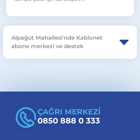
Alpağut Mahallesi'nde Kablonet
abone merkezi ve destek
Bolu Merkez Alpağut Mahallesi için abonelik,
nakil ve cihaz işlemlerinde
abone merkezleri
sayfasını ziyaret edebilir veya
0850 888 0 333
üzerinden başvuru yapabilirsiniz.
ÇAĞRI MERKEZİ
0850 888 0 333