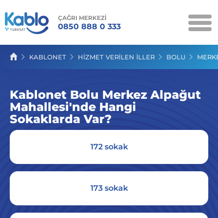
ÇAĞRI MERKEZİ
0850 888 0 333
KAMPANYALAR
KABLONET
HIZMET VERILEN İLLER
BOLU
MERK
KABLONET
Kablonet Bolu Merkez Alpağut
KABLO TV
Mahallesi'nde Hangi
KABLOSES
Sokaklarda Var?
SERVİSLER
172 sokak
İLETİŞİM
173 sokak