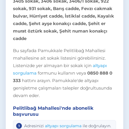
3405 sokak, 3406 sokak, 3406/1 sokak, 922
sokak, 931 sokak, Barış cadde, Fevzı cakmak
bulvar, Hürriyet cadde, İstiklal cadde, Kayalık
cadde, Şehıt ayşe konakçı cadde, Şehit er
murat öztürk sokak, Şehit numan konakçı
cadde
Bu sayfada Pamukkale Pelitlibağ Mahallesi
mahallesine ait sokak listesini görebilirsiniz.
Listenizde yer almayan bir sokak için
altyapı
sorgulama
formunu kullanın veya
0850 888 0
333
hattını arayın. Pamukkale'de altyapı
genişletme çalışmaları talepler doğrultusunda
devam eder.
Pelitlibağ Mahallesi'nde abonelik
başvurusu
Adresinizi
altyapı sorgulama
ile doğrulayın.