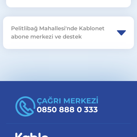
Pelitlibağ Mahallesi'nde Kablonet
abone merkezi ve destek
Denizli Pamukkale Pelitlibağ Mahallesi için
abonelik, nakil ve cihaz işlemlerinde
abone
merkezleri
sayfasını ziyaret edebilir veya
0850
888 0 333
üzerinden başvuru yapabilirsiniz.
ÇAĞRI MERKEZİ
0850 888 0 333