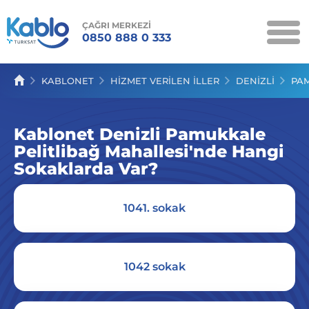
ÇAĞRI MERKEZİ
0850 888 0 333
KAMPANYALAR
KABLONET
HIZMET VERILEN İLLER
DENİZLİ
PA
KABLONET
Kablonet Denizli Pamukkale
KABLO TV
Pelitlibağ Mahallesi'nde Hangi
KABLOSES
Sokaklarda Var?
SERVİSLER
1041. sokak
İLETİŞİM
1042 sokak