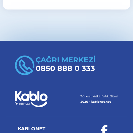
Eskişehir Odunpazarı Kurtuluş Mahallesi için
abonelik, nakil ve cihaz işlemlerinde
abone
merkezleri
sayfasını ziyaret edebilir veya
0850
888 0 333
üzerinden başvuru yapabilirsiniz.
ÇAĞRI MERKEZİ
0850 888 0 333
Türksat Yetkili Web Sitesi
2026 • kablonet.net
KABLONET