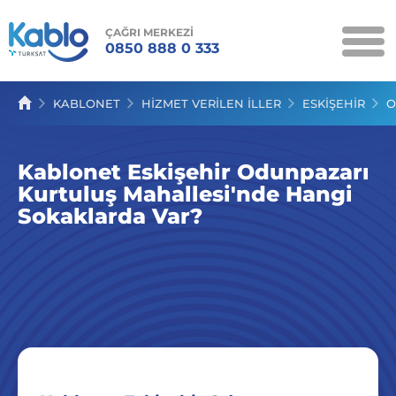
ÇAĞRI MERKEZİ
0850 888 0 333
KAMPANYALAR
KABLONET
HIZMET VERILEN İLLER
ESKİŞEHİR
O
KABLONET
Kablonet Eskişehir Odunpazarı
KABLO TV
Kurtuluş Mahallesi'nde Hangi
KABLOSES
Sokaklarda Var?
SERVİSLER
İLETİŞİM