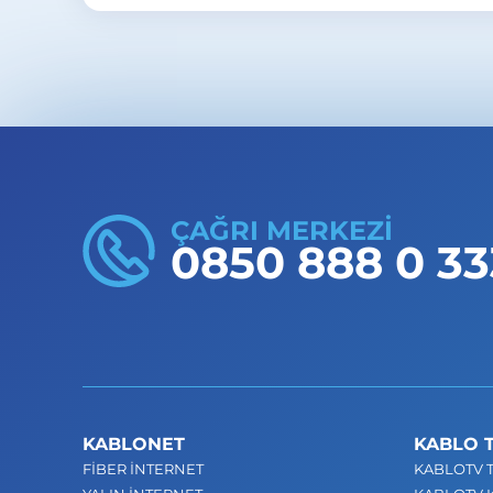
Mersin Yenişehir Eğriçam Mahallesi için abon
üzerinden başvuru yapabilirsiniz.
ÇAĞRI MERKEZİ
0850 888 0 33
KABLONET
KABLO 
FİBER İNTERNET
KABLOTV T