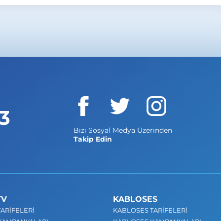
elik, nakil ve cihaz işlemlerinde
abone merkezleri
sayfas
3
Bizi Sosyal Medya Üzerinden
Takip Edin
TV
KABLOSES
ARİFELERİ
KABLOSES TARİFELERİ