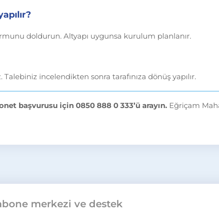
apılır?
ormunu doldurun. Altyapı uygunsa kurulum planlanır.
z. Talebiniz incelendikten sonra tarafınıza dönüş yapılır.
onet başvurusu için 0850 888 0 333’ü arayın.
Eğriçam Mahal
abone merkezi ve destek