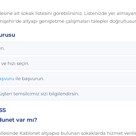
ine ait sokak listesini görebilirsiniz. Listenizde yer almayan
enişehir'de altyapı genişletme çalışmaları talepler doğrultu
vurusu
ın.
ve hızı seçin.
aşvuru
ile başvurun.
eri temsilcimiz sizi bilgilendirsin.
SS
dunet var mı?
lesinde Kablonet altyapısı bulunan sokaklarda hizmet verilir