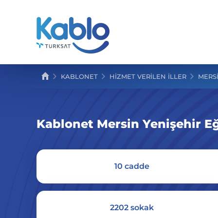
KABLONET
HIZMET VERILEN İLLER
MERS
Kablonet Mersin Yenişehir E
10 cadde
2202 sokak