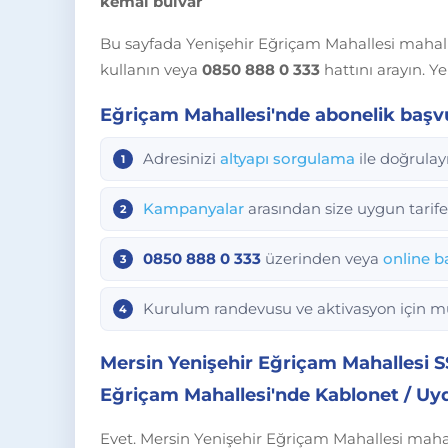
kemal bulvar
Bu sayfada Yenişehir Eğriçam Mahallesi mahalles
kullanın veya
0850 888 0 333
hattını arayın. Y
Eğriçam Mahallesi'nde abonelik baş
Adresinizi
altyapı sorgulama
ile doğrulay
Kampanyalar
arasından size uygun tarife 
0850 888 0 333
üzerinden veya
online b
Kurulum randevusu ve aktivasyon için müşt
Mersin Yenişehir Eğriçam Mahallesi S
Eğriçam Mahallesi'nde Kablonet / Uy
Evet. Mersin Yenişehir Eğriçam Mahallesi mahal