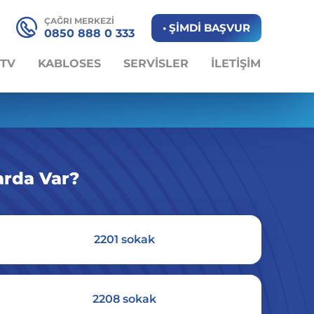
ÇAĞRI MERKEZİ
• ŞİMDİ BAŞVUR
0850 888 0 333
 TV
KABLOSES
SERVİSLER
İLETİŞİM
arda Var?
2201 sokak
2208 sokak