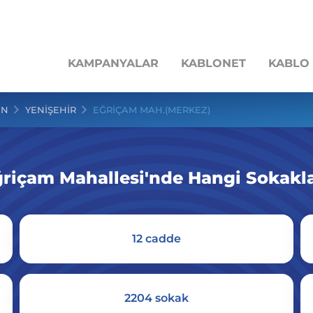
KAMPANYALAR
KABLONET
KABLO
İN
YENİŞEHİR
EĞRİÇAM MAH.(MERKEZ)
ğriçam Mahallesi'nde Hangi Sokakl
12 cadde
2204 sokak