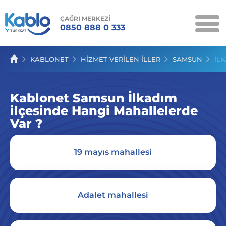
ÇAĞRI MERKEZİ
0850 888 0 333
KAMPANYALAR
KABLONET
HIZMET VERILEN İLLER
SAMSUN
İL
KABLONET
Kablonet Samsun İlkadım
KABLO TV
ilçesinde Hangi Mahallelerde
KABLOSES
Var ?
SERVİSLER
19 mayıs mahallesi
İLETİŞİM
Adalet mahallesi