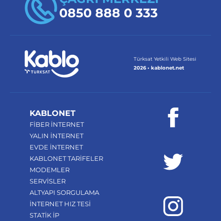
0850 888 0 333
Türksat Yetkili Web Sitesi
2026 • kablonet.net
KABLONET
FİBER İNTERNET
YALIN İNTERNET
EVDE İNTERNET
KABLONET TARİFELER
MODEMLER
SERVİSLER
ALTYAPI SORGULAMA
İNTERNET HIZ TESİ
STATİK İP