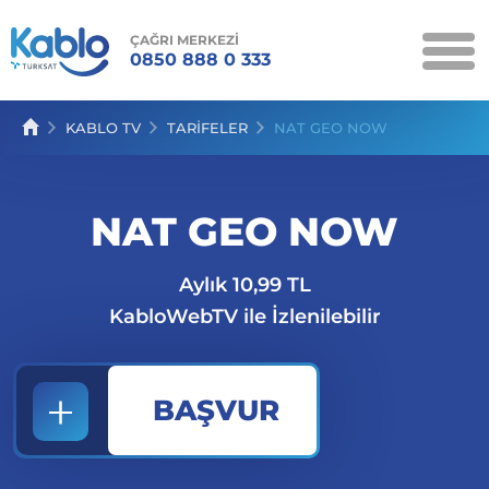
ÇAĞRI MERKEZİ
0850 888 0 333
KAMPANYALAR
KABLO TV
TARİFELER
NAT GEO NOW
KABLONET
KABLO TV
NAT GEO NOW
KABLOSES
Aylık 10,99 TL
SERVİSLER
KabloWebTV ile İzlenilebilir
İLETİŞİM
BAŞVUR