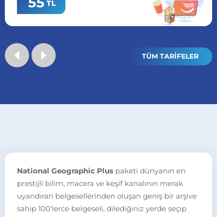
55
TL
TÜM TARİFELER
National Geographic Plus
paketi dünyanın en
prestijli bilim, macera ve keşif kanalının merak
uyandıran belgesellerinden oluşan geniş bir arşive
sahip 100'lerce belgeseli, dilediğiniz yerde seçip