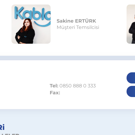
Sakine ERTÜRK
Müşteri Temsilcisi
Tel:
0850 888 0 333
Fax:
i