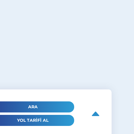
ARA
YOL TARİFİ AL