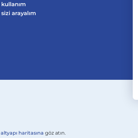
z kullanım
sizi arayalım
tyapı haritasına
göz atın.