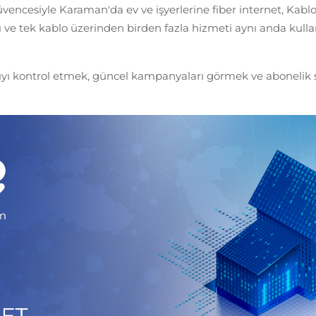
üvencesiyle Karaman'da ev ve işyerlerine fiber internet, Kablo
 ve tek kablo üzerinden birden fazla hizmeti aynı anda kullanm
ı kontrol etmek, güncel kampanyaları görmek ve abonelik sü