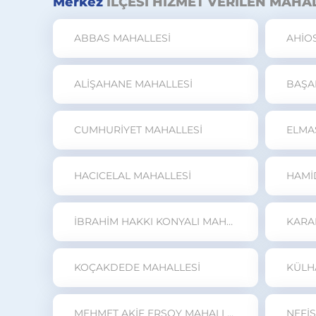
Merkez
İLÇESİ HİZMET VERİLEN MAHA
ABBAS MAHALLESİ
AHİO
ALİŞAHANE MAHALLESİ
BAŞA
CUMHURİYET MAHALLESİ
ELMA
HACICELAL MAHALLESİ
HAMİ
İBRAHİM HAKKI KONYALI MAHALLESİ
KOÇAKDEDE MAHALLESİ
KÜLH
MEHMET AKİF ERSOY MAHALLESİ
NEFİ