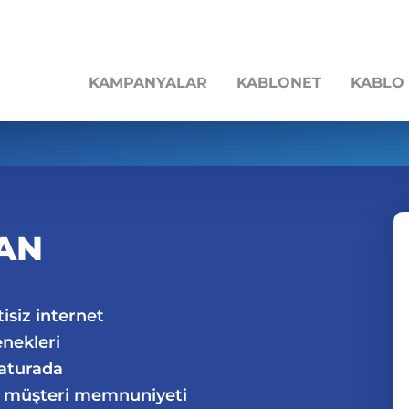
KAMPANYALAR
KABLONET
KABLO
AN
isiz internet
enekleri
faturada
e müşteri memnuniyeti